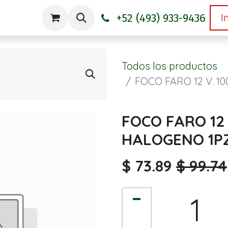
+52 (493) 933-9436
I
sotros
Contáctenos
Todos los productos
FOCO FARO 12 V. 
FOCO FARO 12
HALOGENO 1P
$
73.89
$
99.74