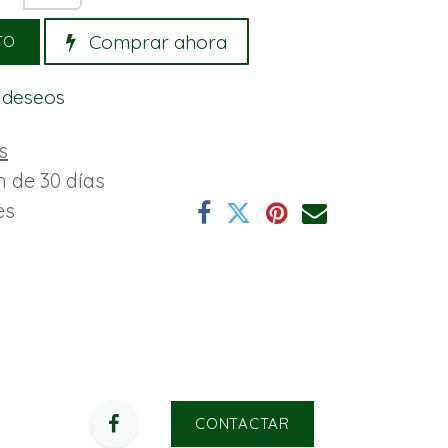
Comprar ahora
TO
e deseos
s
n de 30 días
es
CONTACTAR